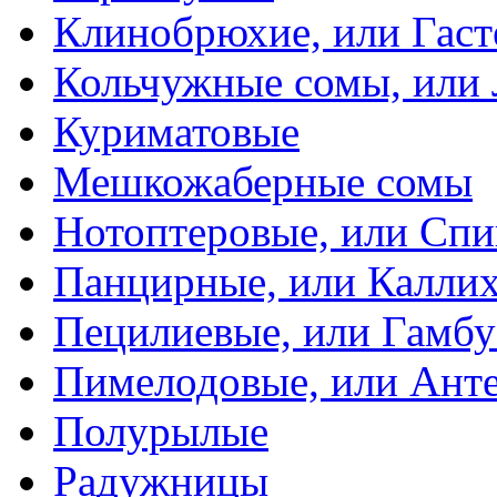
Клинобрюхие, или Гаст
Кольчужные сомы, или
Куриматовые
Мешкожаберные сомы
Нотоптеровые, или Cп
Панцирные, или Калли
Пецилиевые, или Гамбу
Пимелодовые, или Ант
Полурылые
Радужницы