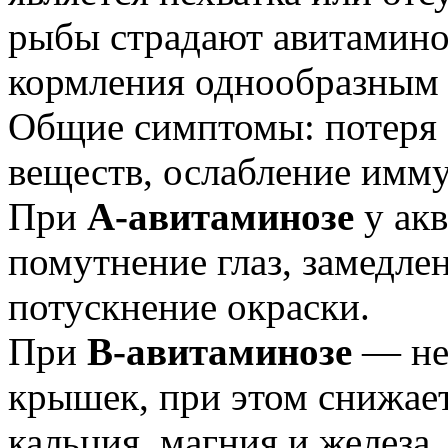
рыбы страдают авитамино
кормления однообразным
Общие симптомы: потеря 
веществ, ослабление имму
При
A-авитаминозе
у ак
помутнение глаз, замедле
потускнение окраски.
При
B-авитаминозе
— не
крышек, при этом снижает
кальция, магния и железа.