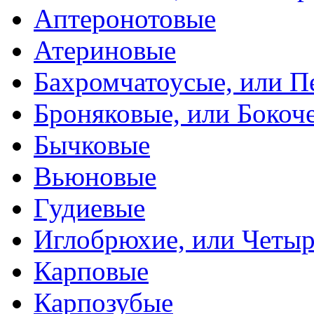
Аптеронотовые
Атериновые
Бахромчатоусые, или П
Броняковые, или Боко
Бычковые
Вьюновые
Гудиевые
Иглобрюхие, или Четыр
Карповые
Карпозубые