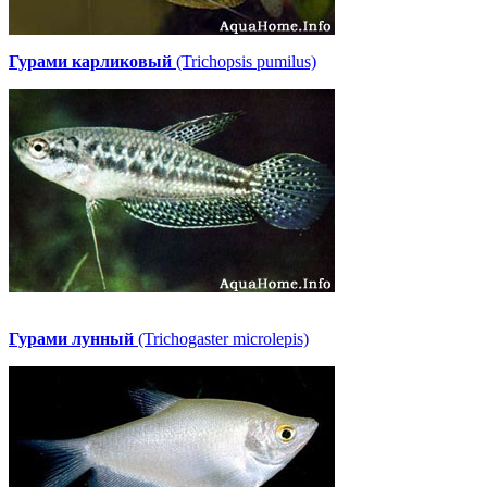
Гурами карликовый
(Trichopsis pumilus)
Гурами лунный
(Trichogaster microlepis)