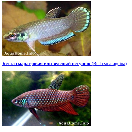
Бетта смарагдовая или зеленый петушок
(Betta smaragdina)