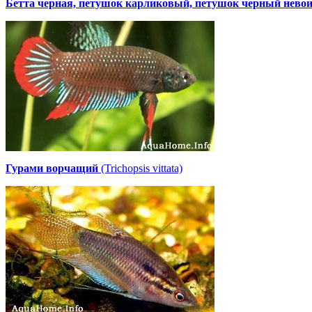
Бетта черная, петушок карликовый, петушок черный нево
Гурами ворчащий
(Trichopsis vittata)