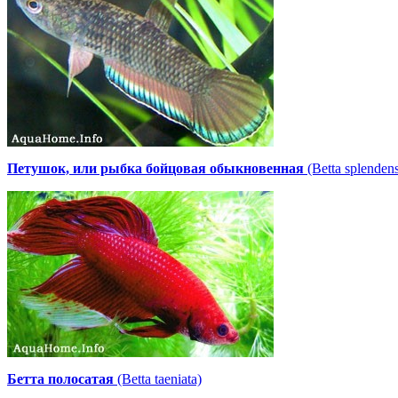
Петушок, или рыбка бойцовая обыкновенная
(Betta splenden
Бетта полосатая
(Betta taeniata)