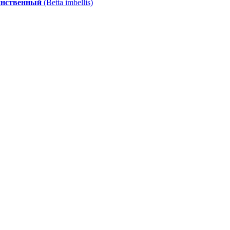
инственный
(Betta imbellis)