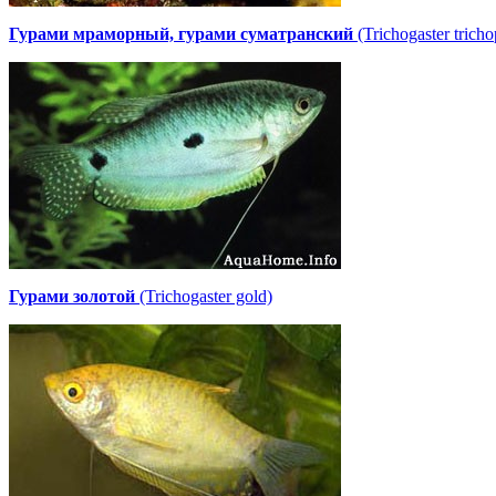
Гурами мраморный, гурами суматранский
(Trichogaster tricho
Гурами золотой
(Trichogaster gold)