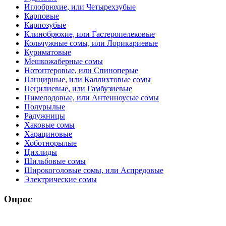
Иглобрюхие, или Четырехзубые
Карповые
Карпозубые
Клинобрюхие, или Гастеропелековые
Кольчужные сомы, или Лорикариевые
Куриматовые
Мешкожаберные сомы
Нотоптеровые, или Cпиноперые
Панцирные, или Каллихтовые сомы
Пецилиевые, или Гамбузиевые
Пимелодовые, или Антенноусые сомы
Полурылые
Радужницы
Хаковые сомы
Харациновые
Хоботнорылые
Цихлиды
Шильбовые сомы
Широкоголовые сомы, или Аспредовые
Электрические сомы
Опрос