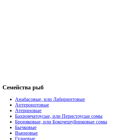
Семейства рыб
Анабасовые, или Лабиринтовые
Аптеронотовые
Атериновые
Бахромчатоусые, или Перистоусые сомы
Броняковые, или Бокочешуйниковые сомы
Бычковые
Вьюновые
Гудиевые