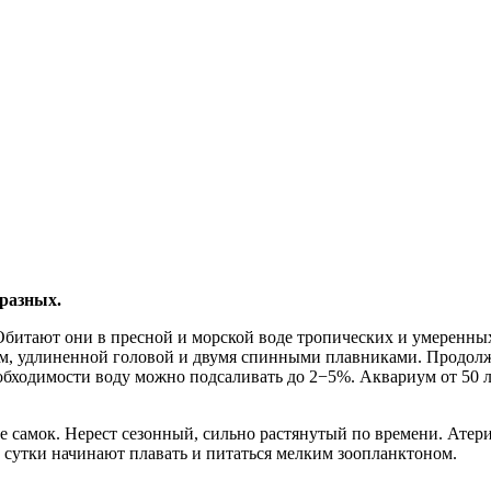
разных.
. Обитают они в пресной и морской воде тропических и умеренн
лом, удлиненной головой и двумя спинными плавниками. Продолж
необходимости воду можно подсаливать до 2−5%. Аквариум от 50 
ьче самок. Нерест сезонный, сильно растянутый по времени. А
 сутки начинают плавать и питаться мелким зоопланктоном.