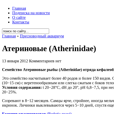
Главная
Подписка на новости
О сайте
Контакты
Главная
»
Пресноводный аквариум
Атериновые (Atherinidae)
13 января 2012
Комментариев нет
Семейство Атериновые рыбы (Atherinidae) отряда кефалеоб
Это семейство насчитывает более 40 родов и более 150 видов
(10−15 см) с веретенообразным или слегка сжатым с боков те
Условия содержания:
t 20−28°С, dH до 20°, рН 6,8−7,5, при 
20−25%.
Созревают в 8−12 месяцев. Самцы ярче, стройнее, иногда мел
икринок. Личинки выклевываются через 5−10 дней, спустя еще
Бедоция краснохвостая
(Bedotia geayi)