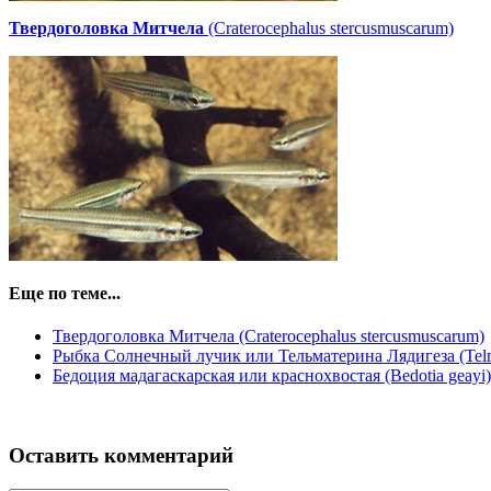
Твердоголовка Митчела
(Craterocephalus stercusmuscarum)
Еще по теме...
Твердоголовка Митчела (Craterocephalus stercusmuscarum)
Рыбка Солнечный лучик или Тельматерина Лядигеза (Telmat
Бедоция мадагаскарская или краснохвостая (Bedotia geayi)
Оставить комментарий