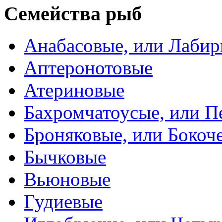
Семейства рыб
Анабасовые, или Лаби
Аптеронотовые
Атериновые
Бахромчатоусые, или П
Броняковые, или Боко
Бычковые
Вьюновые
Гудиевые