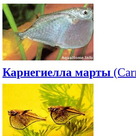
Карнегиелла марты
(Car