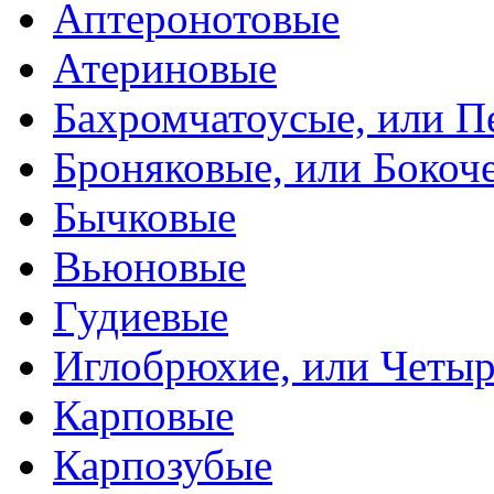
Аптеронотовые
Атериновые
Бахромчатоусые, или П
Броняковые, или Боко
Бычковые
Вьюновые
Гудиевые
Иглобрюхие, или Четыр
Карповые
Карпозубые