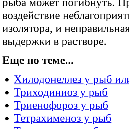
рыба может погибнуть. П
воздействие неблагоприят
изолятора, и неправильна
выдержки в растворе.
Еще по теме...
Хилодонеллез у рыб ил
Триходиниоз у рыб
Триенофороз у рыб
Тетрахименоз у рыб