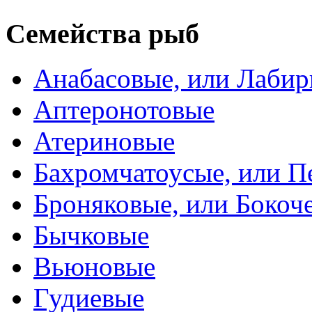
Семейства рыб
Анабасовые, или Лаби
Аптеронотовые
Атериновые
Бахромчатоусые, или П
Броняковые, или Боко
Бычковые
Вьюновые
Гудиевые