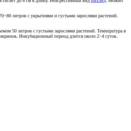
стигает до 8 см в длину. Неагрессивный вид
цихлид
. Можно
 70−80 литров с укрытиями и густыми зарослями растений.
емом 50 литров с густыми зарослями растений. Температура в
 икринок. Инкубационный период длится около 2−4 суток.