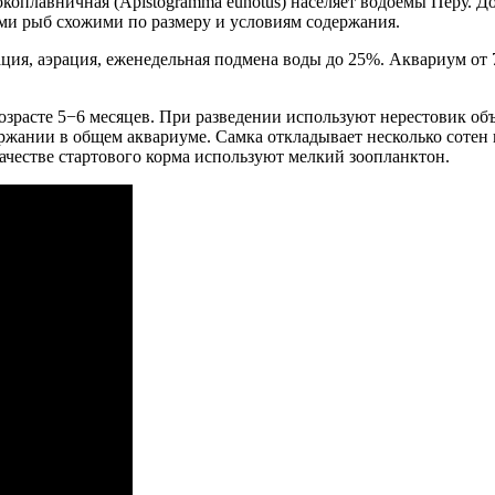
оплавничная (Apistogramma eunotus) населяет водоемы Перу. До
ми рыб схожими по размеру и условиям содержания.
рация, аэрация, еженедельная подмена воды до 25%. Аквариум от
зрасте 5−6 месяцев. При разведении используют нерестовик объ
ержании в общем аквариуме. Самка откладывает несколько сотен
качестве стартового корма используют мелкий зоопланктон.