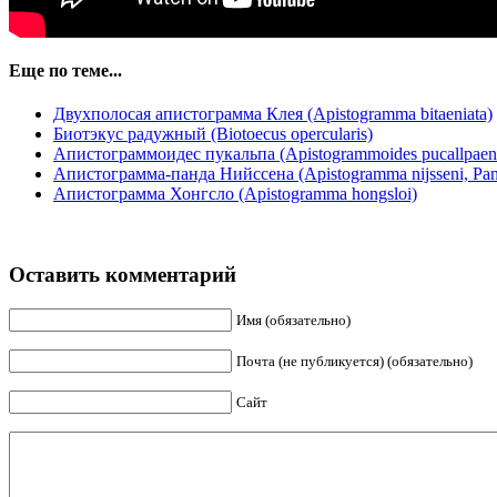
Еще по теме...
Двухполосая апистограмма Клея (Apistogramma bitaeniata)
Биотэкус радужный (Biotoecus opercularis)
Апистограммоидес пукальпа (Apistogrammoides pucallpaens
Апистограмма-панда Нийссена (Apistogramma nijsseni, Pand
Апистограмма Хонгсло (Apistogramma hongsloi)
Оставить комментарий
Имя (обязательно)
Почта (не публикуется) (обязательно)
Сайт