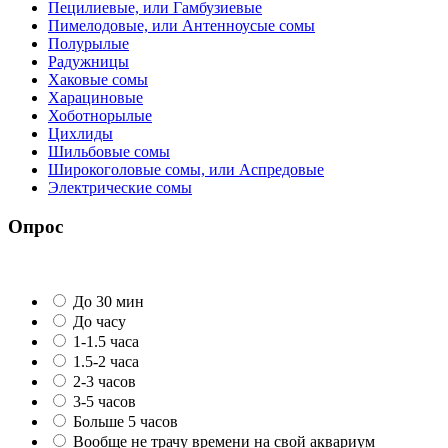
Пецилиевые, или Гамбузиевые
Пимелодовые, или Антенноусые сомы
Полурылые
Радужницы
Хаковые сомы
Харациновые
Хоботнорылые
Цихлиды
Шильбовые сомы
Широкоголовые сомы, или Аспредовые
Электрические сомы
Опрос
До 30 мин
До часу
1-1.5 часа
1.5-2 часа
2-3 часов
3-5 часов
Больше 5 часов
Вообще не трачу времени на свой аквариум