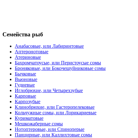
Семейства рыб
Анабасовые, или Лабиринтовые
Аптеронотовые
Атериновые
Бахромчатоусые, или Перистоусые сомы
Броняковые, или Бокочешуйниковые сомы
Бычковые
Вьюновые
Гудиевые
Иглобрюхие, или Четырехзубые
Карповые
Карпозубые
Клинобрюхие, или Гастеропелековые
Кольчужные сомы, или Лорикариевые
Куриматовые
Мешкожаберные сомы
Нотоптеровые, или Cпиноперые
Панцирные, или Каллихтовые сомы