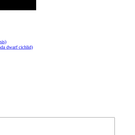
is)
a dwarf cichlid)