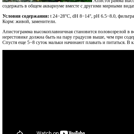
Апистограмма высок
содержать в общем аквариуме вместе с другими мирными вида
Условия содержания:
t 24−28°С, dH 8−14°, рН 6.5−8.0, фильт
Корм: живой, заменители.
Апистограмма высокоплавничная становится половозрелой в во
нерестовике должна быть на пару градусов выше, чем при сод
Спустя еще 5−8 суток мальки начинают плавать и питаться. В 