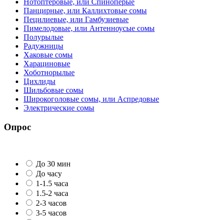
Нотоптеровые, или Cпиноперые
Панцирные, или Каллихтовые сомы
Пецилиевые, или Гамбузиевые
Пимелодовые, или Антенноусые сомы
Полурылые
Радужницы
Хаковые сомы
Харациновые
Хоботнорылые
Цихлиды
Шильбовые сомы
Широкоголовые сомы, или Аспредовые
Электрические сомы
Опрос
До 30 мин
До часу
1-1.5 часа
1.5-2 часа
2-3 часов
3-5 часов