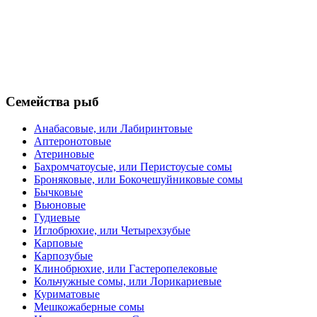
Семейства рыб
Анабасовые, или Лабиринтовые
Аптеронотовые
Атериновые
Бахромчатоусые, или Перистоусые сомы
Броняковые, или Бокочешуйниковые сомы
Бычковые
Вьюновые
Гудиевые
Иглобрюхие, или Четырехзубые
Карповые
Карпозубые
Клинобрюхие, или Гастеропелековые
Кольчужные сомы, или Лорикариевые
Куриматовые
Мешкожаберные сомы