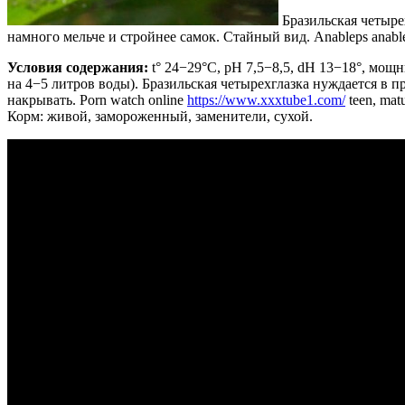
Бразильская четыре
намного мельче и стройнее самок. Стайный вид. Anableps anabl
Условия содержания:
t° 24−29°С, рН 7,5−8,5, dH 13−18°, мощ
на 4−5 литров воды). Бразильская четырехглазка нуждается в 
накрывать. Porn watch online
https://www.xxxtube1.com/
teen, matu
Корм: живой, замороженный, заменители, сухой.