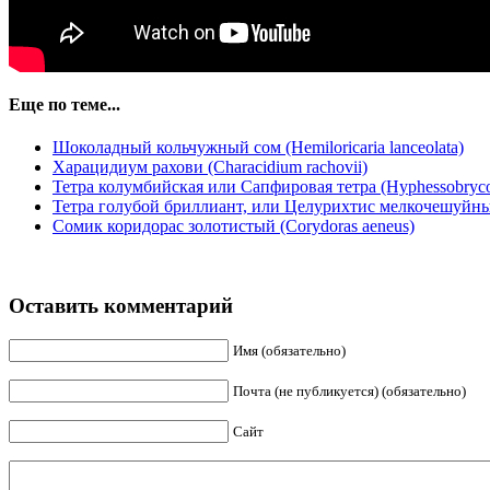
Еще по теме...
Шоколадный кольчужный сом (Hemiloricaria lanceolata)
Харацидиум рахови (Characidium rachovii)
Тетра колумбийская или Сапфировая тетра (Hyphessobryco
Тетра голубой бриллиант, или Целурихтис мелкочешуйный 
Сомик коридорас золотистый (Corydoras aeneus)
Оставить комментарий
Имя (обязательно)
Почта (не публикуется) (обязательно)
Сайт