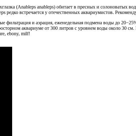
хглазка (Anableps anableps) обитает в пресных и солоноватых 
eps редко встречается у отечественных аквариумистов. Рекоменд
ные фильтрация и аэрация, еженедельная подмена воды до 20−25
просторном аквариуме от 300 литров с уровнем воды около 30 см
re, ebony, milf!