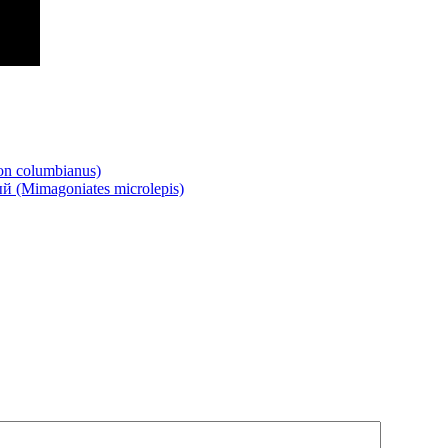
n columbianus)
(Mimagoniates microlepis)