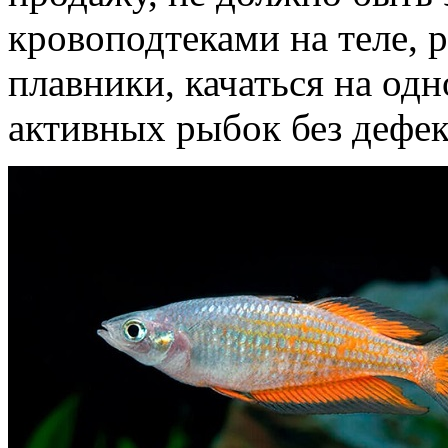
кровоподтеками на теле,
плавники, качаться на од
активных рыбок без дефек