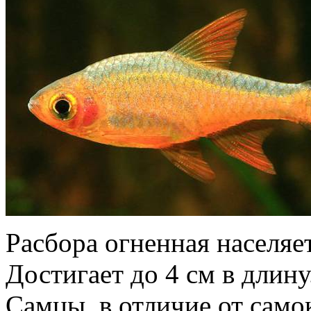
Расбора огненная населя
Достигает до 4 см в длин
Самцы, в отличие от само