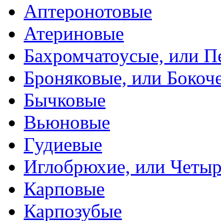
Аптеронотовые
Атериновые
Бахромчатоусые, или П
Броняковые, или Боко
Бычковые
Вьюновые
Гудиевые
Иглобрюхие, или Четыр
Карповые
Карпозубые