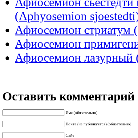
Афиосемион сьёстедти 
(Aphyosemion sjoestedti
Афиосемион стриатум (
Афиосемион примигени
Афиосемион лазурный (
Оставить комментарий
Имя (обязательно)
Почта (не публикуется) (обязательно)
Сайт