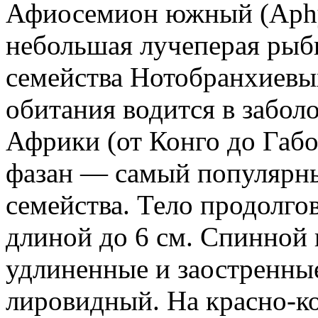
Афиосемион южный (Aphy
небольшая лучеперая рыбк
семейства Нотобранхиевых
обитания водится в забо
Африки (от Конго до Габо
фазан — самый популярны
семейства. Тело продолго
длиной до 6 см. Спинной
удлиненные и заостренны
лировидный. На красно-к