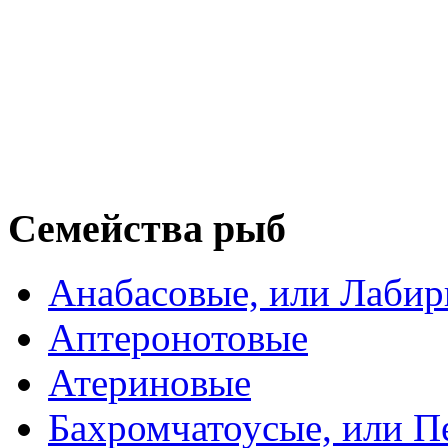
Семейства рыб
Анабасовые, или Лаби
Аптеронотовые
Атериновые
Бахромчатоусые, или П