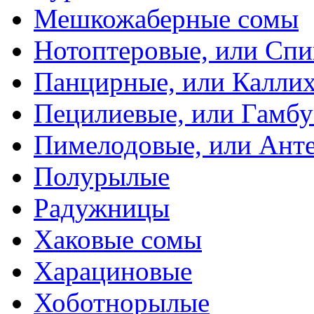
Мешкожаберные сомы
Нотоптеровые, или Cп
Панцирные, или Калли
Пецилиевые, или Гамбу
Пимелодовые, или Ант
Полурылые
Радужницы
Хаковые сомы
Харациновые
Хоботнорылые