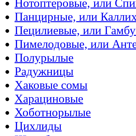
Нотоптеровые, или Cп
Панцирные, или Калли
Пецилиевые, или Гамбу
Пимелодовые, или Ант
Полурылые
Радужницы
Хаковые сомы
Харациновые
Хоботнорылые
Цихлиды