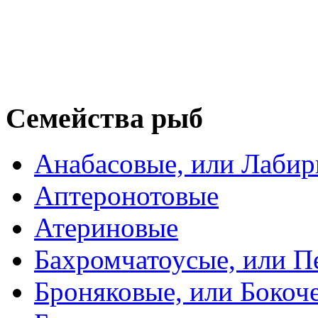
Семейства рыб
Анабасовые, или Лаби
Аптеронотовые
Атериновые
Бахромчатоусые, или П
Броняковые, или Боко