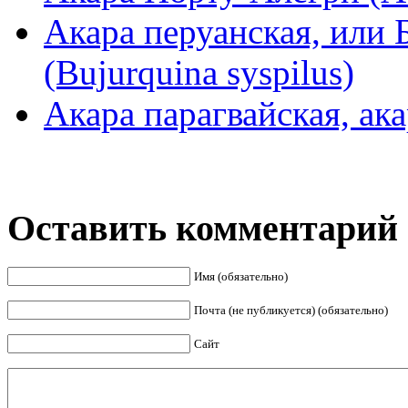
Акара перуанская, или 
(Bujurquina syspilus)
Акара парагвайская, акар
Оставить комментарий
Имя (обязательно)
Почта (не публикуется) (обязательно)
Сайт