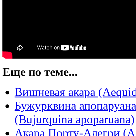
Еще по теме...
Вишневая акара (Aequide
Бужурквина апопаруана
(Bujurquina apoparuana)
Акара Порту-Алегри (Aeq