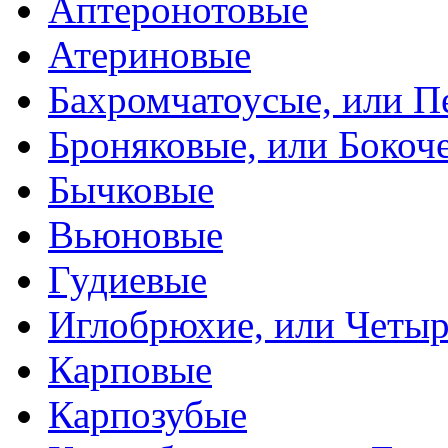
Аптеронотовые
Атериновые
Бахромчатоусые, или П
Броняковые, или Боко
Бычковые
Вьюновые
Гудиевые
Иглобрюхие, или Четыр
Карповые
Карпозубые