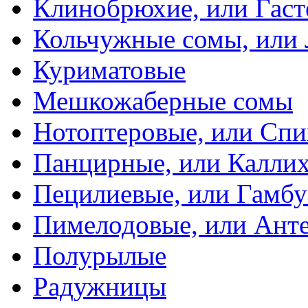
Клинобрюхие, или Гаст
Кольчужные сомы, или
Куриматовые
Мешкожаберные сомы
Нотоптеровые, или Cп
Панцирные, или Калли
Пецилиевые, или Гамбу
Пимелодовые, или Ант
Полурылые
Радужницы