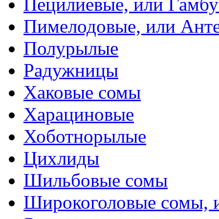
Пецилиевые, или Гамбу
Пимелодовые, или Ант
Полурылые
Радужницы
Хаковые сомы
Харациновые
Хоботнорылые
Цихлиды
Шильбовые сомы
Широкоголовые сомы, 