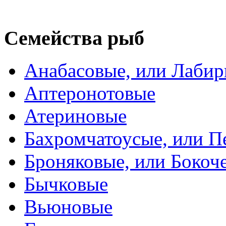
Семейства рыб
Анабасовые, или Лаби
Аптеронотовые
Атериновые
Бахромчатоусые, или П
Броняковые, или Боко
Бычковые
Вьюновые