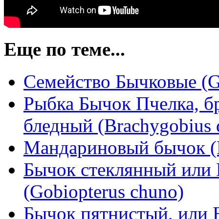
Еще по теме...
Семейство Бычковые (G
Рыбка Бычок Пчелка, б
бледный (Brachygobius 
Мандариновый бычок (R
Бычок стеклянный или 
(Gobiopterus chuno)
Бычок пятнистый, или 