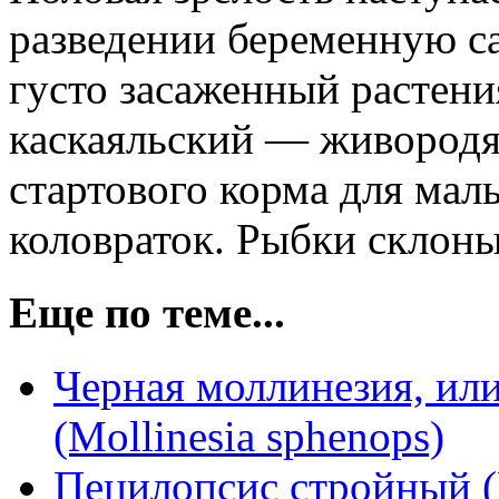
разведении беременную с
густо засаженный растен
каскаяльский — живородя
стартового корма для мал
коловраток. Рыбки склоны
Еще по теме...
Черная моллинезия, ил
(Mollinesia sphenops)
Пецилопсис стройный (Po