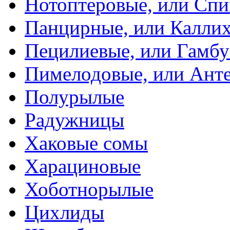
Нотоптеровые, или Cп
Панцирные, или Калли
Пецилиевые, или Гамбу
Пимелодовые, или Ант
Полурылые
Радужницы
Хаковые сомы
Харациновые
Хоботнорылые
Цихлиды