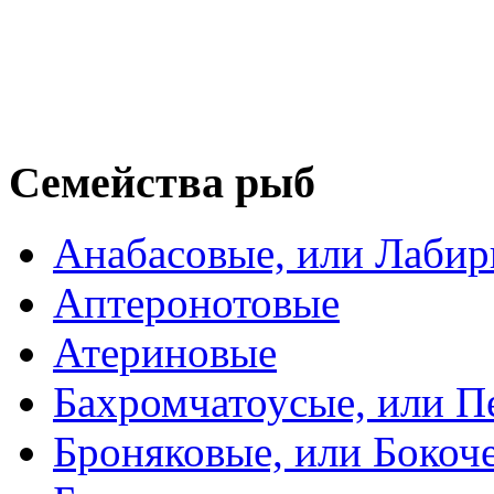
Семейства рыб
Анабасовые, или Лаби
Аптеронотовые
Атериновые
Бахромчатоусые, или П
Броняковые, или Боко