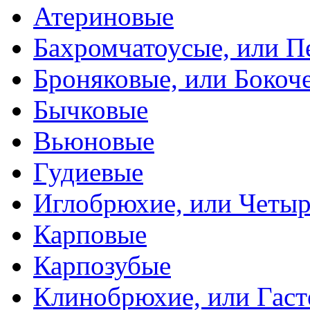
Атериновые
Бахромчатоусые, или П
Броняковые, или Боко
Бычковые
Вьюновые
Гудиевые
Иглобрюхие, или Четыр
Карповые
Карпозубые
Клинобрюхие, или Гаст