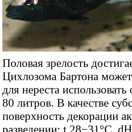
Половая зрелость достигае
Цихлозома Бартона может
для нереста использовать
80 литров. В качестве су
поверхность декорации а
разведении: t 28−31°С, dH