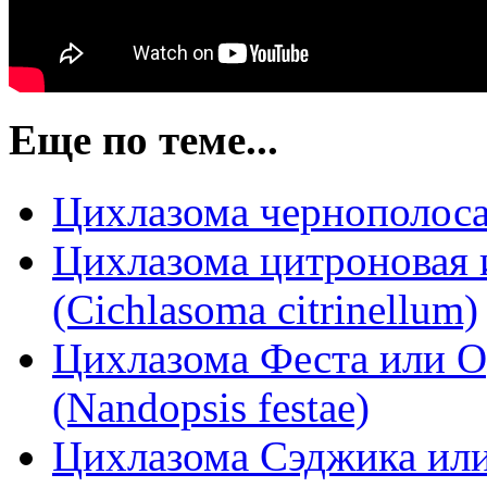
Еще по теме...
Цихлазома чернополосая
Цихлазома цитроновая 
(Cichlasoma citrinellum)
Цихлазома Феста или О
(Nandopsis festae)
Цихлазома Сэджика или