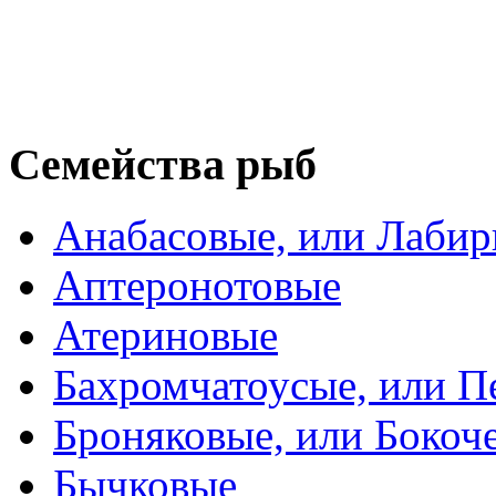
Семейства рыб
Анабасовые, или Лаби
Аптеронотовые
Атериновые
Бахромчатоусые, или П
Броняковые, или Боко
Бычковые