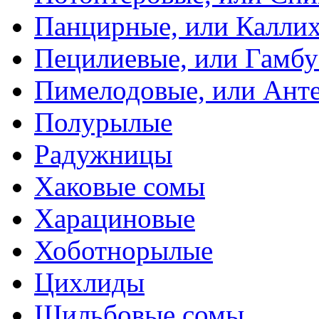
Панцирные, или Калли
Пецилиевые, или Гамбу
Пимелодовые, или Ант
Полурылые
Радужницы
Хаковые сомы
Харациновые
Хоботнорылые
Цихлиды
Шильбовые сомы