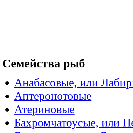
Семейства рыб
Анабасовые, или Лаби
Аптеронотовые
Атериновые
Бахромчатоусые, или П