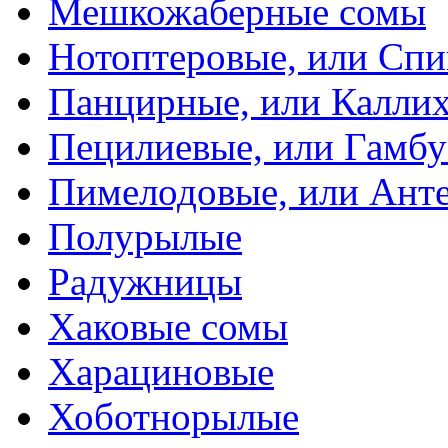
Мешкожаберные сомы
Нотоптеровые, или Cп
Панцирные, или Калли
Пецилиевые, или Гамбу
Пимелодовые, или Ант
Полурылые
Радужницы
Хаковые сомы
Харациновые
Хоботнорылые