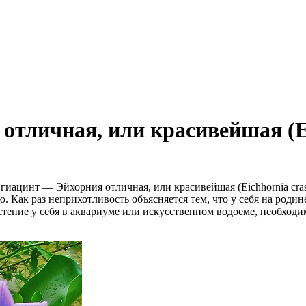
тличная, или красивейшая (Eic
ацинт — Эйхорния отличная, или красивейшая (Eichhornia crass
. Как раз неприхотливость объясняется тем, что у себя на роди
тение у себя в аквариуме или искусственном водоеме, необходим