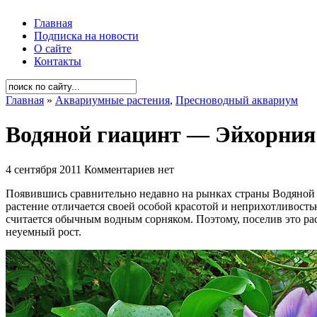
Главная
Подписка на новости
О сайте
Контакты
Главная
»
Аквариумные растения
,
Пресноводный аквариум
Водяной гиацинт — Эйхорния о
4 сентября 2011
Комментариев нет
Появившись сравнительно недавно на рынках страны Водяной ги
растение отличается своей особой красотой и неприхотливостью
считается обычным водным сорняком. Поэтому, поселив это рас
неуемный рост.