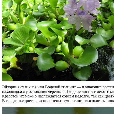
Эйхорния отличная или Водяной гиацинт — плавающее растени
находящихся у основания черешков. Гладкие листья имеют тем
Красотой их можно наслаждаться совсем недолго, так как цвет
В серединке цветка расположены темно-синие высокие тычинк