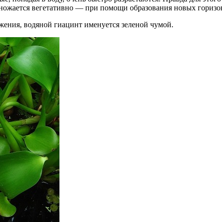
множается вегетативно — при помощи образования новых горизон
жения, водяной гиацинт именуется зеленой чумой.