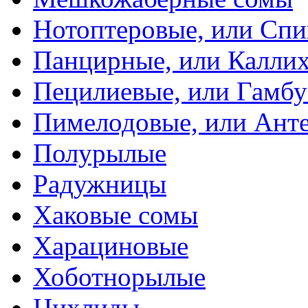
Нотоптеровые, или Cп
Панцирные, или Калли
Пецилиевые, или Гамбу
Пимелодовые, или Ант
Полурылые
Радужницы
Хаковые сомы
Харациновые
Хоботнорылые
Цихлиды