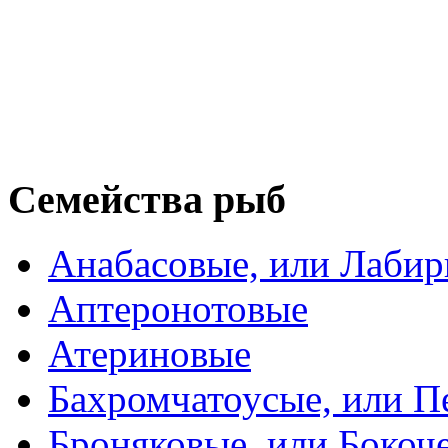
Семейства рыб
Анабасовые, или Лаби
Аптеронотовые
Атериновые
Бахромчатоусые, или П
Броняковые, или Боко