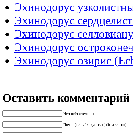
Эхинодорус узколистный
Эхинодорус сердцелистн
Эхинодорус селловианус
Эхинодорус остроконеч
Эхинодорус озирис (Echi
Оставить комментарий
Имя (обязательно)
Почта (не публикуется) (обязательно)