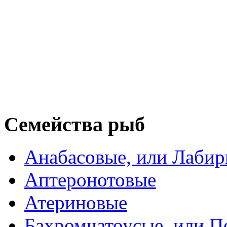
Семейства рыб
Анабасовые, или Лаби
Аптеронотовые
Атериновые
Бахромчатоусые, или П