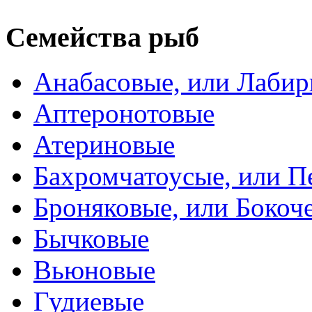
Семейства рыб
Анабасовые, или Лаби
Аптеронотовые
Атериновые
Бахромчатоусые, или П
Броняковые, или Боко
Бычковые
Вьюновые
Гудиевые