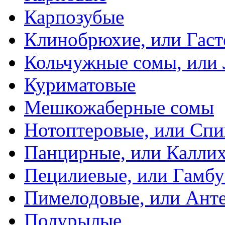
Карпозубые
Клинобрюхие, или Гаст
Кольчужные сомы, или
Куриматовые
Мешкожаберные сомы
Нотоптеровые, или Cп
Панцирные, или Калли
Пецилиевые, или Гамбу
Пимелодовые, или Ант
Полурылые