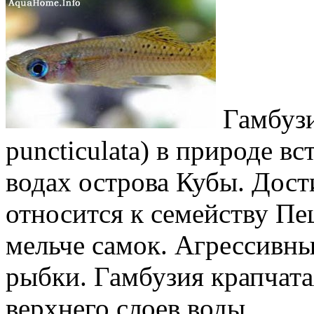
Гамбузи
puncticulata) в природе в
водах острова Кубы. Дости
относится к семейству П
мельче самок. Агрессивн
рыбки. Гамбузия крапчата
верхнего слоев воды.