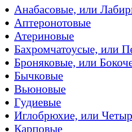
Анабасовые, или Лаби
Аптеронотовые
Атериновые
Бахромчатоусые, или П
Броняковые, или Боко
Бычковые
Вьюновые
Гудиевые
Иглобрюхие, или Четыр
Карповые