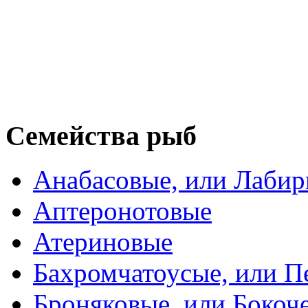
Семейства рыб
Анабасовые, или Лаби
Аптеронотовые
Атериновые
Бахромчатоусые, или П
Броняковые, или Боко