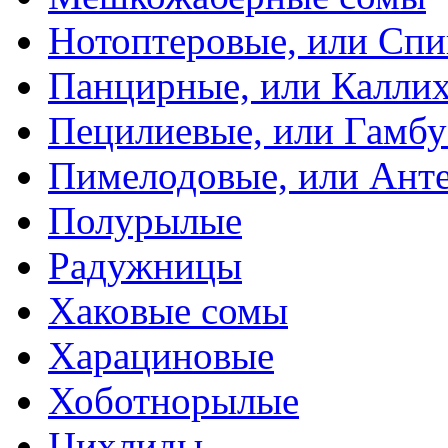
Нотоптеровые, или Cп
Панцирные, или Калли
Пецилиевые, или Гамбу
Пимелодовые, или Ант
Полурылые
Радужницы
Хаковые сомы
Харациновые
Хоботнорылые
Цихлиды