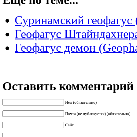
Суринамский геофагус (
Геофагус Штайндахнера 
Геофагус демон (Geoph
Оставить комментарий
Имя (обязательно)
Почта (не публикуется) (обязательно)
Сайт