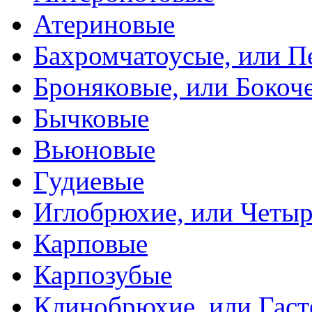
Атериновые
Бахромчатоусые, или П
Броняковые, или Боко
Бычковые
Вьюновые
Гудиевые
Иглобрюхие, или Четыр
Карповые
Карпозубые
Клинобрюхие, или Гаст