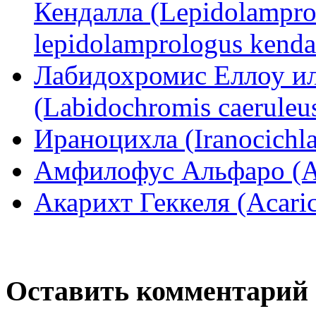
Кендалла (Lepidolampro
lepidolamprologus kendal
Лабидохромис Еллоу и
(Labidochromis caeruleu
Ираноцихла (Iranocichla
Амфилофус Альфаро (Am
Акарихт Геккеля (Acaric
Оставить комментарий