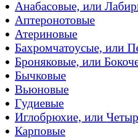
Анабасовые, или Лаби
Аптеронотовые
Атериновые
Бахромчатоусые, или П
Броняковые, или Боко
Бычковые
Вьюновые
Гудиевые
Иглобрюхие, или Четыр
Карповые