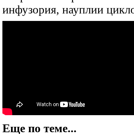
инфузория, науплии цикло
Еще по теме...