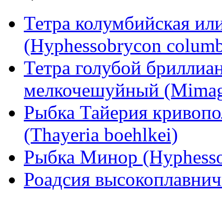
Тетра колумбийская ил
(Hyphessobrycon columb
Тетра голубой бриллиан
мелкочешуйный (Mimagon
Рыбка Тайерия кривопо
(Thayeria boehlkei)
Рыбка Минор (Hyphesso
Роадсия высокоплавничн