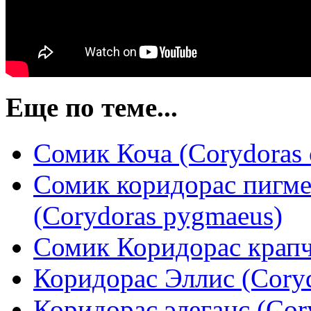
Еще по теме...
Сомик Коча (Corydoras 
Сомик коридорас пигм
(Corydoras pygmaeus)
Сомик Коридорас крапча
Коридорас Эллис (Corydo
Коридорас элеганс (Cory