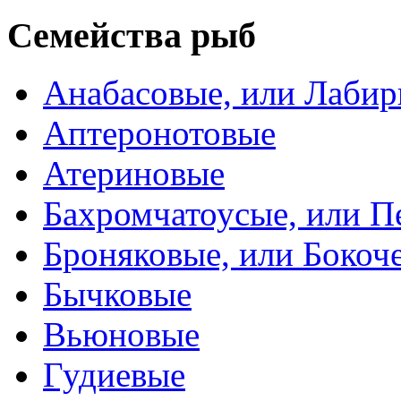
Семейства рыб
Анабасовые, или Лаби
Аптеронотовые
Атериновые
Бахромчатоусые, или П
Броняковые, или Боко
Бычковые
Вьюновые
Гудиевые