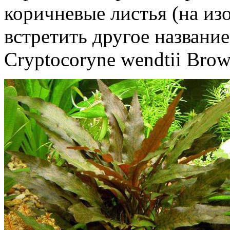
коричневые листья (на из
встретить другое названи
Cryptocoryne wendtii Brow