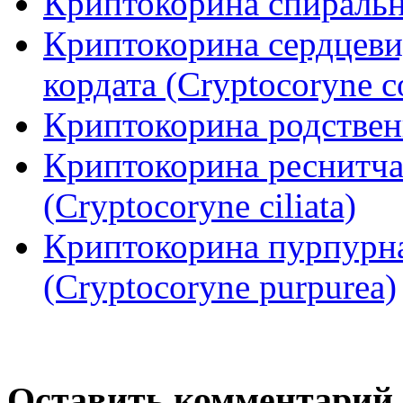
Криптокорина спиральная
Криптокорина сердцеви
кордата (Сryptocoryne c
Криптокорина родственна
Криптокорина реснитча
(Cryptocoryne ciliata)
Криптокорина пурпурна
(Cryptocoryne purpurea)
Оставить комментарий