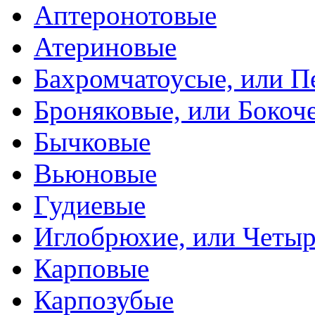
Аптеронотовые
Атериновые
Бахромчатоусые, или П
Броняковые, или Боко
Бычковые
Вьюновые
Гудиевые
Иглобрюхие, или Четыр
Карповые
Карпозубые