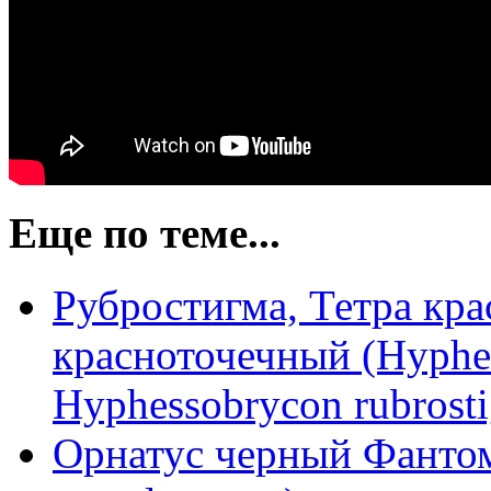
Еще по теме...
Рубростигма, Тетра кра
красноточечный (Hyphes
Hyphessobrycon rubrost
Орнатус черный Фантом