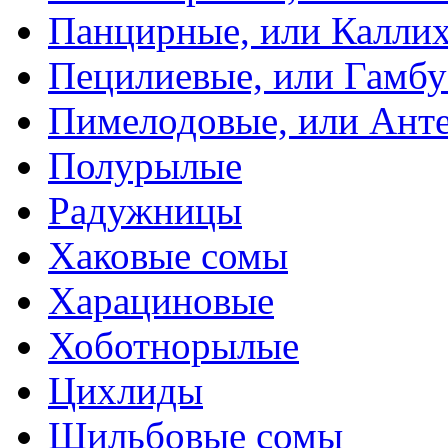
Панцирные, или Калли
Пецилиевые, или Гамбу
Пимелодовые, или Ант
Полурылые
Радужницы
Хаковые сомы
Харациновые
Хоботнорылые
Цихлиды
Шильбовые сомы