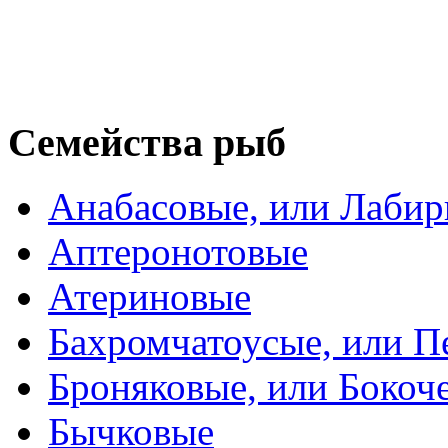
Семейства рыб
Анабасовые, или Лаби
Аптеронотовые
Атериновые
Бахромчатоусые, или П
Броняковые, или Боко
Бычковые