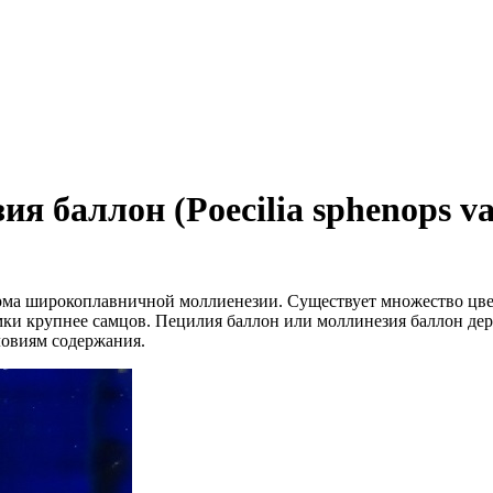
 баллон (Poecilia sphenops va
 форма широкоплавничной моллиенезии. Существует множество ц
амки крупнее самцов. Пецилия баллон или моллинезия баллон де
ловиям содержания.