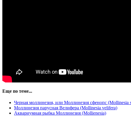
Еще по теме...
Черная моллинезия, или Моллинезия сфенопс (Mollinesia 
Моллинезия парусная Велифера (Mollinesia velifera)
Аквариумная рыбка Моллинезия (Mollienesia)