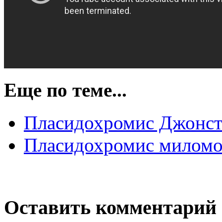
Еще по теме...
Пласидохромис Джонстон
Плаcидохромис миломо 
Оставить комментарий