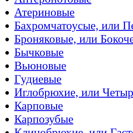
Атериновые
Бахромчатоусые, или П
Броняковые, или Боко
Бычковые
Вьюновые
Гудиевые
Иглобрюхие, или Четыр
Карповые
Карпозубые
Клинобрюхие, или Гаст