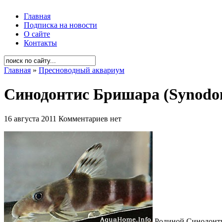
Главная
Подписка на новости
О сайте
Контакты
Главная
»
Пресноводный аквариум
Синодонтис Бришара (Synodont
16 августа 2011
Комментариев нет
Родиной Синодонтиса