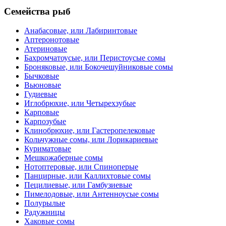
Семейства рыб
Анабасовые, или Лабиринтовые
Аптеронотовые
Атериновые
Бахромчатоусые, или Перистоусые сомы
Броняковые, или Бокочешуйниковые сомы
Бычковые
Вьюновые
Гудиевые
Иглобрюхие, или Четырехзубые
Карповые
Карпозубые
Клинобрюхие, или Гастеропелековые
Кольчужные сомы, или Лорикариевые
Куриматовые
Мешкожаберные сомы
Нотоптеровые, или Cпиноперые
Панцирные, или Каллихтовые сомы
Пецилиевые, или Гамбузиевые
Пимелодовые, или Антенноусые сомы
Полурылые
Радужницы
Хаковые сомы