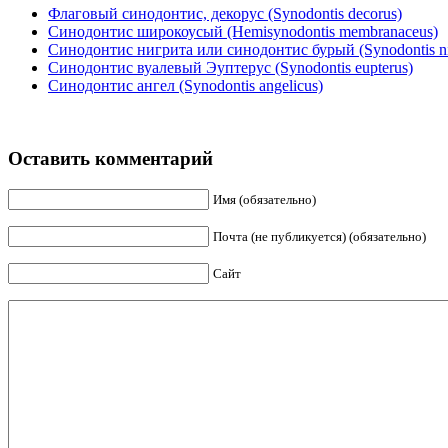
Флаговый синодонтис, декорус (Synodontis decorus)
Синодонтис широкоусый (Hemisynodontis membranaceus)
Синодонтис нигрита или синодонтис бурый (Synodontis nig
Синодонтис вуалевый Эуптерус (Synodontis eupterus)
Синодонтис ангел (Synodontis angelicus)
Оставить комментарий
Имя (обязательно)
Почта (не публикуется) (обязательно)
Сайт