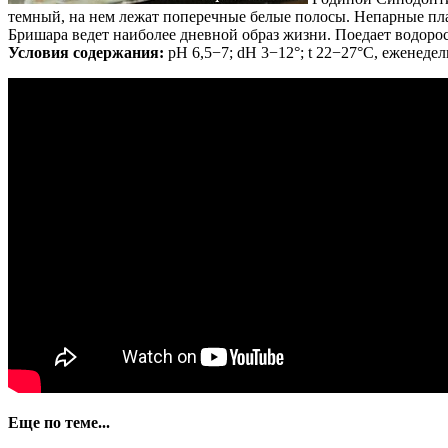
темный, на нем лежат поперечные белые полосы. Непарные пл
Бришара ведет наиболее дневной образ жизни. Поедает водор
Условия содержания:
рН 6,5−7; dH 3−12°; t 22−27°С, еженеде
Еще по теме...