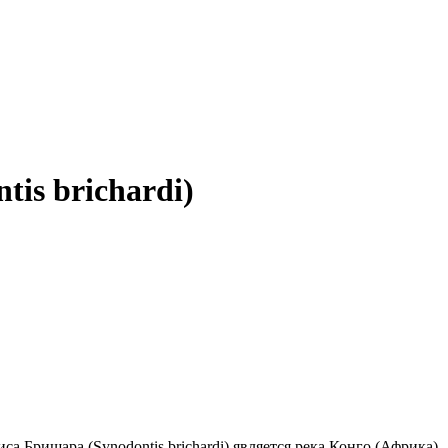
is brichardi)
 Бришара (Synodontis brichardi) является река Конго (Африка).