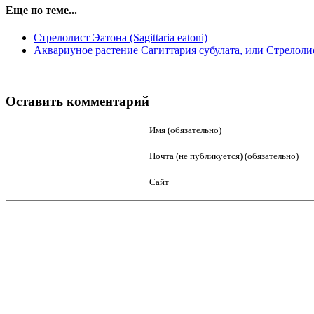
Еще по теме...
Стрелолист Эатона (Sagittaria eatoni)
Аквариуное растение Сагиттария субулата, или Стрелолист
Оставить комментарий
Имя (обязательно)
Почта (не публикуется) (обязательно)
Сайт