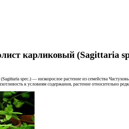
ист карликовый (Sagittaria sp
agittaria spec.) — низкорослое растение из семейства Частухов
хотливость к условиям содержания, растение относительно редк