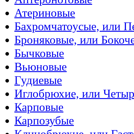
Атериновые
Бахромчатоусые, или П
Броняковые, или Боко
Бычковые
Вьюновые
Гудиевые
Иглобрюхие, или Четыр
Карповые
Карпозубые
Клинобрюхие, или Гаст