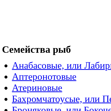
Семейства рыб
Анабасовые, или Лаби
Аптеронотовые
Атериновые
Бахромчатоусые, или П
Броняковые, или Боко