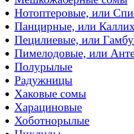
Нотоптеровые, или Cп
Панцирные, или Калли
Пецилиевые, или Гамбу
Пимелодовые, или Ант
Полурылые
Радужницы
Хаковые сомы
Харациновые
Хоботнорылые
Цихлиды