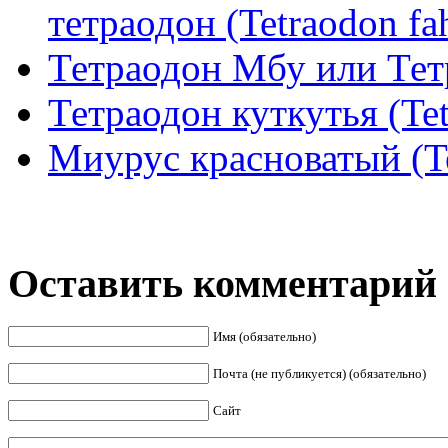
тетраодон (Tetraodon fa
Тетраодон Мбу или Тет
Тетраодон куткутья (Tet
Миурус красноватый (Te
Оставить комментарий
Имя (обязательно)
Почта (не публикуется) (обязательно)
Сайт