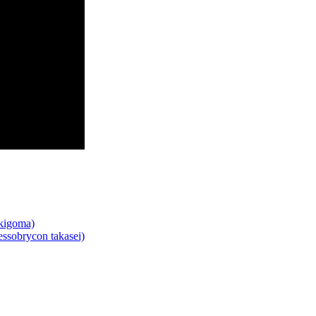
kigoma)
sobrycon takasei)