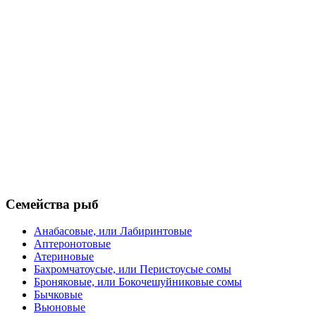
Семейства рыб
Анабасовые, или Лабиринтовые
Аптеронотовые
Атериновые
Бахромчатоусые, или Перистоусые сомы
Броняковые, или Бокочешуйниковые сомы
Бычковые
Вьюновые