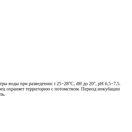
тры воды при разведении: t 25−28°С, dH до 20°, рН 6,5−7,5.
амец охраняет территорию с потомством. Период инкубации
ль.