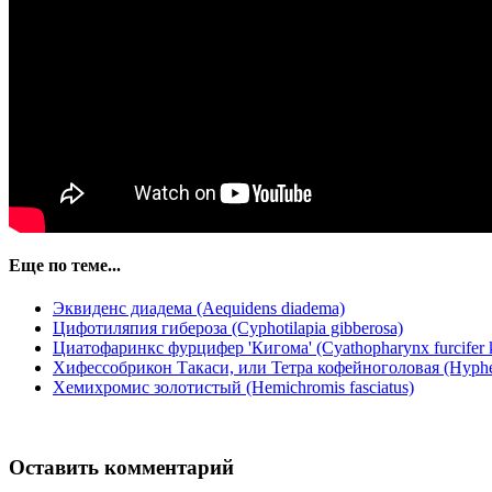
Еще по теме...
Эквиденс диадема (Aequidens diadema)
Цифотиляпия гибероза (Cyphotilapia gibberosa)
Циатофаринкс фурцифер 'Кигома' (Cyathopharynx furcifer 
Хифессобрикон Такаси, или Тетра кофейноголовая (Hyphes
Хемихромис золотистый (Hemichromis fasciatus)
Оставить комментарий