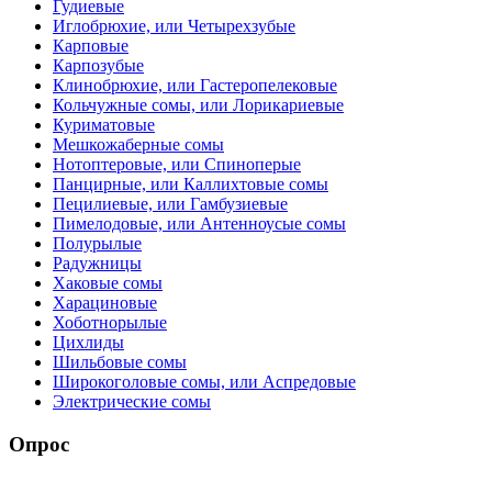
Гудиевые
Иглобрюхие, или Четырехзубые
Карповые
Карпозубые
Клинобрюхие, или Гастеропелековые
Кольчужные сомы, или Лорикариевые
Куриматовые
Мешкожаберные сомы
Нотоптеровые, или Cпиноперые
Панцирные, или Каллихтовые сомы
Пецилиевые, или Гамбузиевые
Пимелодовые, или Антенноусые сомы
Полурылые
Радужницы
Хаковые сомы
Харациновые
Хоботнорылые
Цихлиды
Шильбовые сомы
Широкоголовые сомы, или Аспредовые
Электрические сомы
Опрос