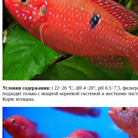
Условия содержания:
t 22−26 °С, dH 4−20°, рН 6.5−7.5, филь
подходят только с мощной корневой системой и жесткими лист
Корм: всеядны.