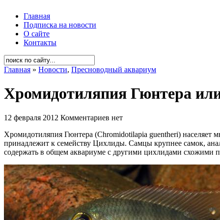
Главная
Подписка на новости
О сайте
Контакты
Главная
»
Новости
,
Пресноводный аквариум
Хромидотиляпия Гюнтера или 
12 февраля 2012
Комментариев нет
Хромидотиляпия Гюнтера (Chromidotilapia guentheri) населяет
принадлежит к семейству Цихлиды. Самцы крупнее самок, ана
содержать в общем аквариуме с другими цихлидами схожими по