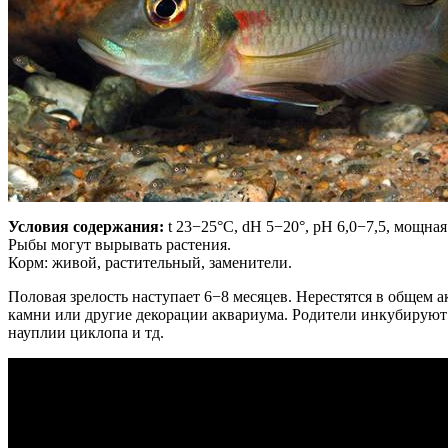
Условия содержания:
t 23−25°С, dH 5−20°, рН 6,0−7,5, мощна
Рыбы могут вырывать растения.
Корм: живой, растительный, заменители.
Половая зрелость наступает 6−8 месяцев. Нерестятся в общем 
камни или другие декорации аквариума. Родители инкубируют и
науплии циклопа и тд.