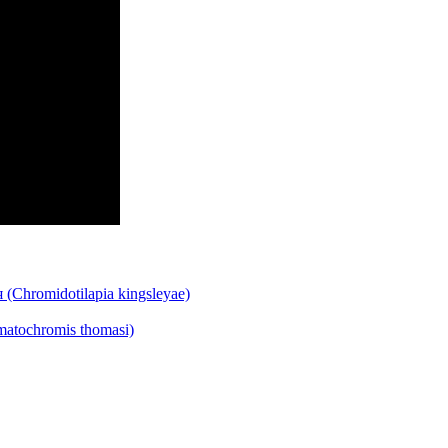
hromidotilapia kingsleyae)
tochromis thomasi)