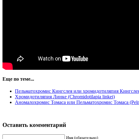
Еще по теме...
Пельматохромис Кингслея или хромидотиляпия Кингслея (C
Хромидотиляпия Линке (Chromidotilapia linkei)
Аномалохромис Томаса или Пельматохромис Томаса (Pelma
Оставить комментарий
Имя (обязательно)