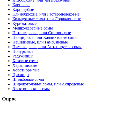
Иглобрюхие, или Четырехзубые
Карповые
Карпозубые
Клинобрюхие, или Гастеропелековые
Кольчужные сомы, или Лорикариевые
Куриматовые
Мешкожаберные сомы
Нотоптеровые, или Cпиноперые
Панцирные, или Каллихтовые сомы
Пецилиевые, или Гамбузиевые
Пимелодовые, или Антенноусые сомы
Полурылые
Радужницы
Хаковые сомы
Харациновые
Хоботнорылые
Цихлиды
Шильбовые сомы
Широкоголовые сомы, или Аспредовые
Электрические сомы
Опрос