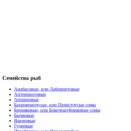
Семейства рыб
Анабасовые, или Лабиринтовые
Аптеронотовые
Атериновые
Бахромчатоусые, или Перистоусые сомы
Броняковые, или Бокочешуйниковые сомы
Бычковые
Вьюновые
Гудиевые