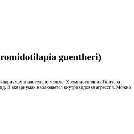
midotilapia guentheri)
в аквариумах значительно мельче. Хромидотиляпия Гюнтера
ид. В аквариумах наблюдается внутривидовая агрессия. Можно