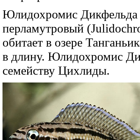
Юлидохромис Дикфельда
перламутровый (Julidochro
обитает в озере Танганьик
в длину. Юлидохромис Ди
семейству Цихлиды.