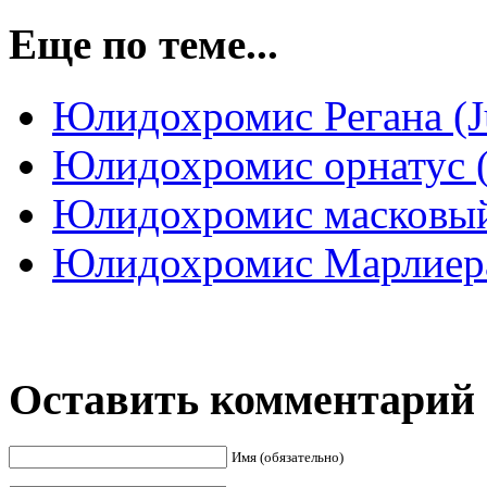
Еще по теме...
Юлидохромис Регана (Ju
Юлидохромис орнатус (J
Юлидохромис масковый (
Юлидохромис Марлиера (
Оставить комментарий
Имя (обязательно)