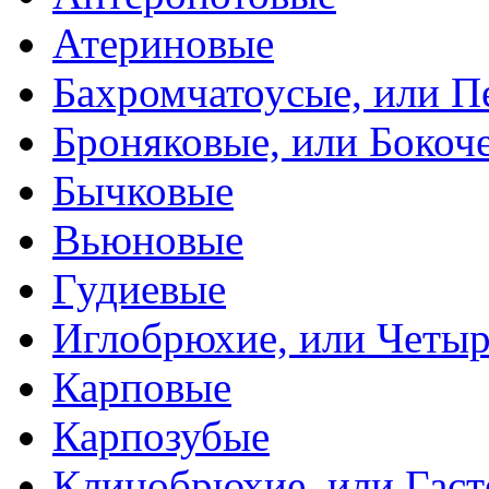
Атериновые
Бахромчатоусые, или П
Броняковые, или Боко
Бычковые
Вьюновые
Гудиевые
Иглобрюхие, или Четыр
Карповые
Карпозубые
Клинобрюхие, или Гаст