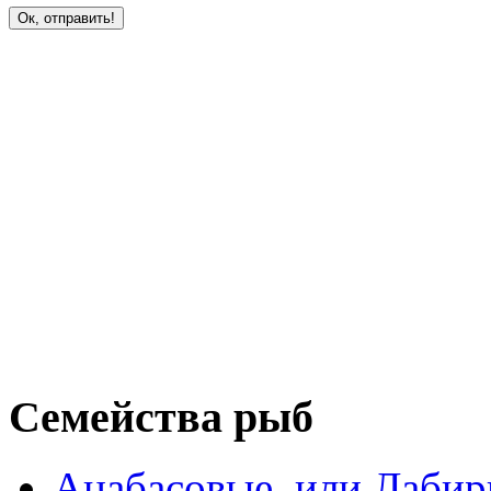
Семейства рыб
Анабасовые, или Лаби