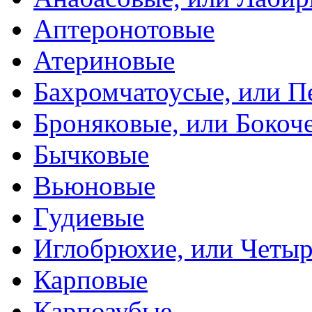
Аптеронотовые
Атериновые
Бахромчатоусые, или П
Броняковые, или Боко
Бычковые
Вьюновые
Гудиевые
Иглобрюхие, или Четыр
Карповые
Карпозубые