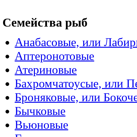
Семейства рыб
Анабасовые, или Лаби
Аптеронотовые
Атериновые
Бахромчатоусые, или П
Броняковые, или Боко
Бычковые
Вьюновые