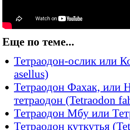
Еще по теме...
Тетраодон-ослик или Ко
asellus)
Тетраодон Фахак, или 
тетраодон (Tetraodon fa
Тетраодон Мбу или Тет
Тетраодон куткутья (Tet