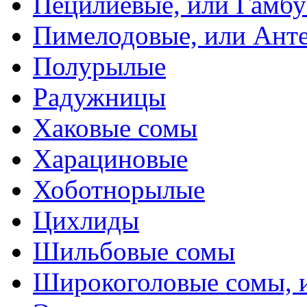
Пецилиевые, или Гамбу
Пимелодовые, или Ант
Полурылые
Радужницы
Хаковые сомы
Харациновые
Хоботнорылые
Цихлиды
Шильбовые сомы
Широкоголовые сомы, 