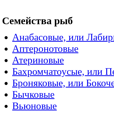
Семейства рыб
Анабасовые, или Лаби
Аптеронотовые
Атериновые
Бахромчатоусые, или П
Броняковые, или Боко
Бычковые
Вьюновые