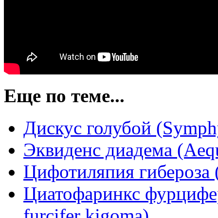
Еще по теме...
Дискус голубой (Symphy
Эквиденс диадема (Aequ
Цифотиляпия гибероза (
Циатофаринкс фурцифер
furcifer kigoma)