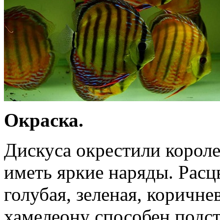
Окраска.
Дискуса окрестили короле
иметь яркие наряды. Расц
голубая, зеленая, коричне
хамелеону способен подс