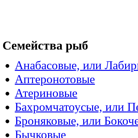
Семейства рыб
Анабасовые, или Лаби
Аптеронотовые
Атериновые
Бахромчатоусые, или П
Броняковые, или Боко
Бычковые