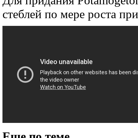
Для придания Potamogeto
стеблей по мере роста п
Еще по теме...