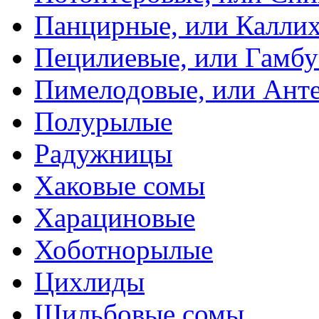
Панцирные, или Калли
Пецилиевые, или Гамбу
Пимелодовые, или Ант
Полурылые
Радужницы
Хаковые сомы
Харациновые
Хоботнорылые
Цихлиды
Шильбовые сомы