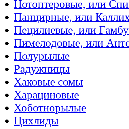
Нотоптеровые, или Cп
Панцирные, или Калли
Пецилиевые, или Гамбу
Пимелодовые, или Ант
Полурылые
Радужницы
Хаковые сомы
Харациновые
Хоботнорылые
Цихлиды