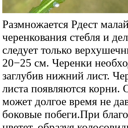
Размножается Рдест мала
черенкования стебля и де
следует только верхушечн
20−25 см. Черенки необхо
заглубив нижний лист. Че
листа появляются корни. 
может долгое время не дав
боковые побеги.При благ
цветет, образуя колосовид