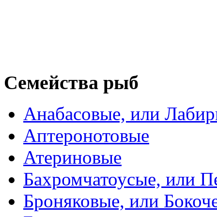
Семейства рыб
Анабасовые, или Лаби
Аптеронотовые
Атериновые
Бахромчатоусые, или П
Броняковые, или Боко