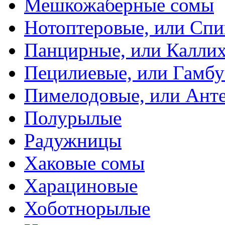
Мешкожаберные сомы
Нотоптеровые, или Cп
Панцирные, или Калли
Пецилиевые, или Гамбу
Пимелодовые, или Ант
Полурылые
Радужницы
Хаковые сомы
Харациновые
Хоботнорылые