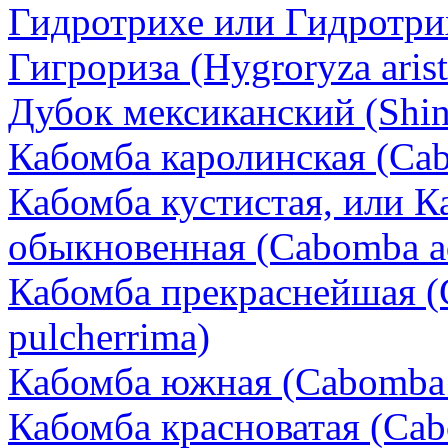
Гидротрихе или Гидротрих 
Гигрориза (Hygroryza arist
Дубок мексиканский (Shinne
Кабомба каролинская (Cab
Кабомба кустистая, или К
обыкновенная (Cabomba aq
Кабомба прекраснейшая (C
pulcherrima)
Кабомба южная (Cabomba a
Кабомба красноватая (Cab