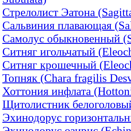
Стрелолист Эатона (Sagitta
Сальвиния плавающая (Salv
Самолус обыкновенный (Sa
Ситняг игольчатый (Eleocha
Ситняг крошечный (Eleocha
Топняк (Chara fragilis Des
Хоттония инфлата (Hottonia
Щитолистник белоголовый 
Эхинодорус горизонтальны
Эхинодорус озирис (Echino