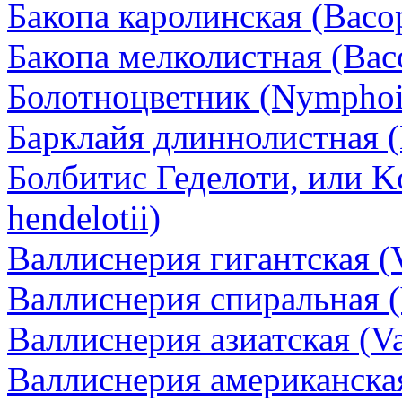
Бакопа каролинская (Bacop
Бакопа мелколистная (Bac
Болотноцветник (Nymphoi
Барклайя длиннолистная (B
Болбитис Геделоти, или K
hendelotii)
Валлиснерия гигантская (Va
Валлиснерия спиральная (Va
Валлиснерия азиатская (Vall
Валлиснерия американская 