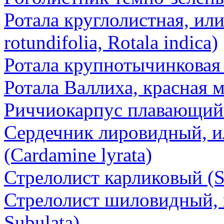
Ротала круглолистная, или
rotundifolia, Rotala indica)
Ротала крупнотычинковая 
Ротала Валлиха, красная ма
Риччиокарпус плавающий (
Сердечник лировидный, и
(Cardamine lyrata)
Стрелолист карликовый (Sag
Стрелолист шиловидный, и
Subulata)