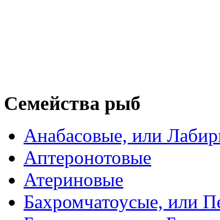
Семейства рыб
Анабасовые, или Лаби
Аптеронотовые
Атериновые
Бахромчатоусые, или П