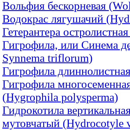
Вольфия бескорневая (Wolf
Водокрас лягушачий (Hydr
Гетерантера остролистная (
Гигрофила, или Синема де
Synnema triflorum)
Гигрофила длиннолистная (
Гигрофила многосеменная
(Hygrophila polysperma)
Гидрокотила вертикальна
мутовчатый (Hydrocotyle ve