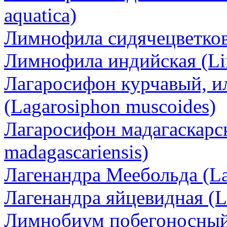
aquatica)
Лимнофила сидячецветковая
Лимнофила индийская (Lim
Лагаросифон курчавый, и
(Lagarosiphon muscoides)
Лагаросифон мадагаскарск
madagascariensis)
Лагенандра Меебольда (La
Лагенандра яйцевидная (L
Лимнобиум побегоносный 