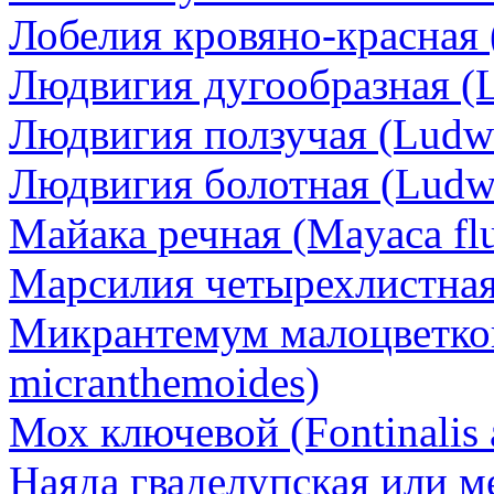
Лобелия кровяно-красная (L
Людвигия дугообразная (L
Людвигия ползучая (Ludwig
Людвигия болотная (Ludwig
Майака речная (Mayaca fluv
Марсилия четырехлистная (
Микрантемум малоцветко
micranthemoides)
Мох ключевой (Fontinalis a
Наяда гваделупская или м