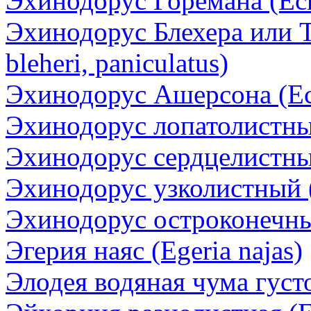
Эхинодорус Горемана (Ech
Эхинодорус Блехера или 
bleheri, paniculatus)
Эхинодорус Ашерсона (Ech
Эхинодорус лопатолистный
Эхинодорус сердцелистный
Эхинодорус узколистный (E
Эхинодорус остроконечны
Эгерия наяс (Egeria najas)
Элодея водяная чума густо