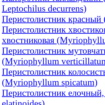
Leptochilus decurrens)
Перистолистник красный (
Перистолистник хвостико
хвостниковая (Myriophyll
Перистолистник мутовчат
(Myriophyllum verticillatu
Перистолистник колосист
(Myriophyllum spicatum)
Перистолистник елочный,
elatinoides)