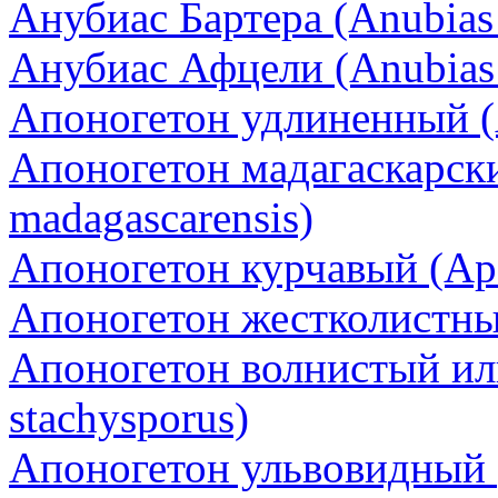
Анубиас Бартера (Anubias ba
Анубиас Афцели (Аnubias a
Апоногетон удлиненный (
Апоногетон мадагаскарск
madagascarensis)
Апоногетон курчавый (Apo
Апоногетон жестколистный 
Апоногетон волнистый и
stachysporus)
Апоногетон ульвовидный 