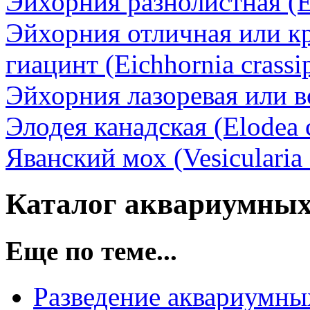
Эйхорния разнолистная (Ei
Эйхорния отличная или к
гиацинт (Eichhornia crassi
Эйхорния лазоревая или во
Элодея канадская (Elodea 
Яванский мох (Vesicularia
Каталог аквариумных
Еще по теме...
Разведение аквариумны