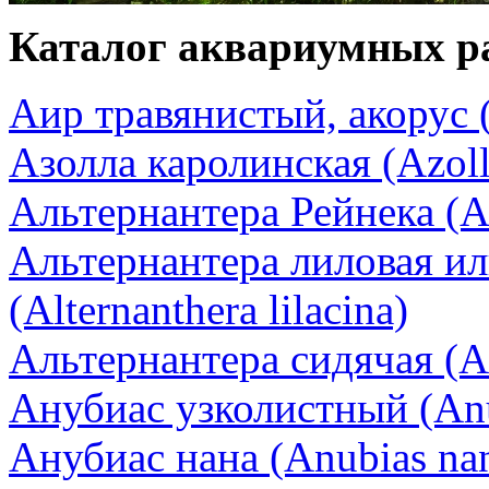
Каталог аквариумных р
Аир травянистый, акорус 
Азолла каролинская (Azolla
Альтернантера Рейнека (Alt
Альтернантера лиловая и
(Alternanthera lilacina)
Альтернантера сидячая (Alt
Анубиас узколистный (Anub
Анубиас нана (Anubias na