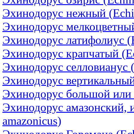
Эхинодорус нежный (Echin
Эхинодорус мелкоцветный 
Эхинодорус латифолиус (Ec
Эхинодорус крапчатый (Ec
Эхинодорус селловианус (E
Эхинодорус вертикальный (
Эхинодорус большой или Б
Эхинодорус амазонский, 
amazonicus)