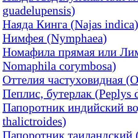
guadelupensis)
Наяда Кинга (Najas indica
Нимфея (Nymphаea)
Номафила прямая или Лимо
Nomaphila corymbosa)
Оттелия частуховидная (Ott
Пеплис, бутерлак (Peplys 
Папоротник индийский вод
thalictroides)
Папоротник таиландский (