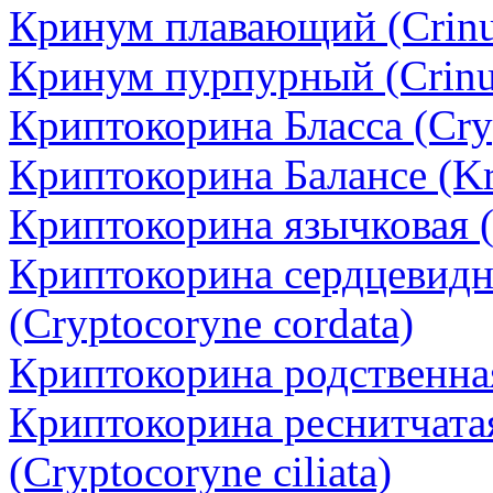
Кринум плавающий (Crinu
Кринум пурпурный (Crinu
Криптокорина Бласса (Cryp
Криптокорина Балансе (Kri
Криптокорина язычковая (
Криптокорина сердцевидн
(Сryptocoryne cordata)
Криптокорина родственная 
Криптокорина реснитчата
(Cryptocoryne ciliata)