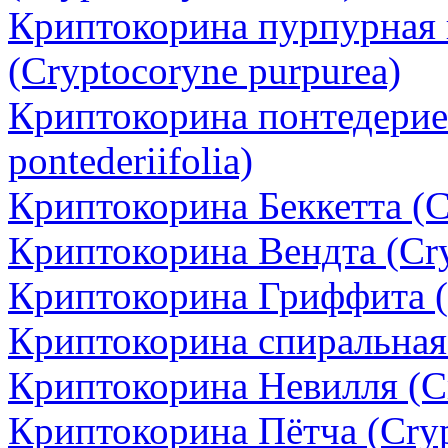
Криптокорина пурпурная 
(Cryptocoryne purpurea)
Криптокорина понтедерие
pontederiifolia)
Криптокорина Беккетта (Cr
Криптокорина Вендта (Cry
Криптокорина Гриффита (Cr
Криптокорина спиральная (
Криптокорина Невилля (Cr
Криптокорина Пётча (Crypt