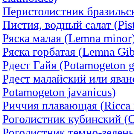
Перистолистник бразильск
Пистия, водный салат (Pisti
Ряска малая (Lemna minor
Ряска горбатая (Lemna Gi
Рдест Гайя (Potamogeton g
Рдест малайский или яван
Potamogeton javanicus)
Риччия плавающая (Ricca f
Роголистник кубинский (C
Роголистник темно-зелены