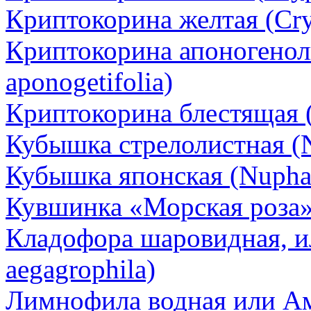
Криптокорина желтая (Cryp
Криптокорина апоногенол
aponogetifolia)
Криптокорина блестящая (
Кубышка стрелолистная (Nu
Кубышка японская (Nupha
Кувшинка «Морская роза»
Кладофора шаровидная, и
aegagrophila)
Лимнофила водная или Ам